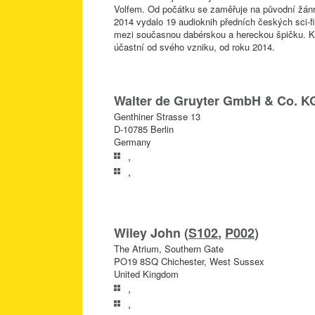
Volfem. Od počátku se zaměřuje na původní žánrov
2014 vydalo 19 audioknih předních českých sci-fi
mezi současnou dabérskou a hereckou špičku. Kn
účastní od svého vzniku, od roku 2014.
Walter de Gruyter GmbH & Co. KG
Genthiner Strasse 13
D-10785 Berlin
Germany
,
,
Wiley John (
S102
,
P002
)
The Atrium, Southern Gate
PO19 8SQ Chichester, West Sussex
United Kingdom
,
,