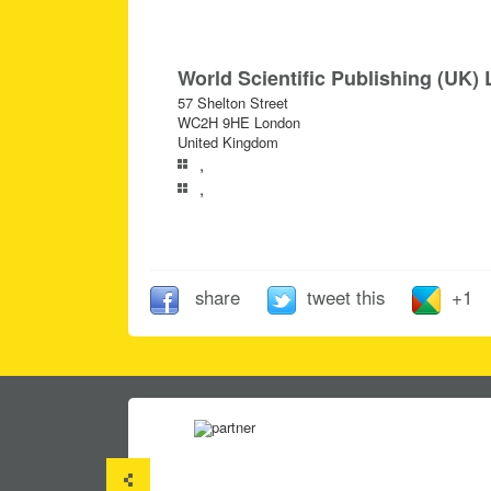
World Scientific Publishing (UK) L
57 Shelton Street
WC2H 9HE London
United Kingdom
,
,
share
tweet this
+1