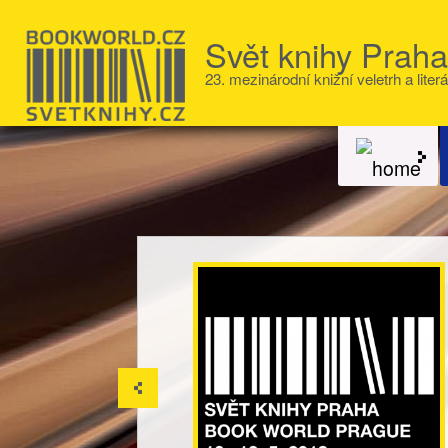
Svět knihy Prah
23. mezinárodní knižní veletrh a literá