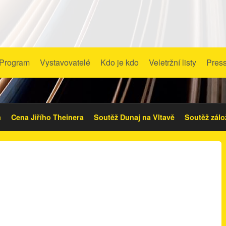
Program
Vystavovatelé
Kdo je kdo
Veletržní listy
Pres
m
Cena Jiřího Theinera
Soutěž Dunaj na Vltavě
Soutěž zálo