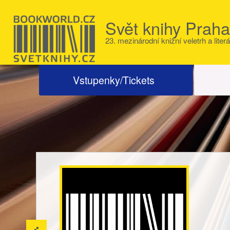
Svět knihy Prah
23. mezinárodní knižní veletrh a literá
Vstupenky/Tickets