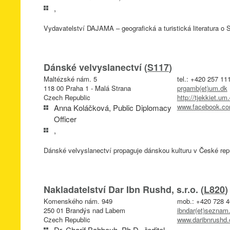
,
Vydavatelství DAJAMA – geografická a turistická literatura o 
Dánské velvyslanectví (
S117
)
Maltézské nám. 5
tel.: +420 257 11
118 00 Praha 1 - Malá Strana
prgamb(et)um.dk
Czech Republic
http://tjekkiet.um
www.facebook.co
Anna Koláčková, Public Diplomacy
Officer
,
Dánské velvyslanectví propaguje dánskou kulturu v České rep
Nakladatelství Dar Ibn Rushd, s.r.o. (
L820
)
Komenského nám. 949
mob.: +420 728 4
250 01 Brandýs nad Labem
ibndar(et)seznam
Czech Republic
www.daribnrushd.
Dr. Charif Bahbouh, Ph.D., ředitel