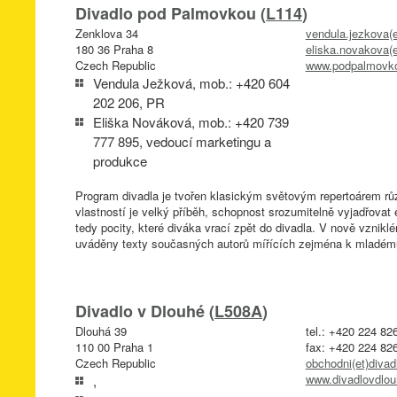
Divadlo pod Palmovkou (
L114
)
Zenklova 34
vendula.jezkova(
180 36 Praha 8
eliska.novakova(
Czech Republic
www.podpalmovk
Vendula Ježková, mob.: +420 604
202 206, PR
Eliška Nováková, mob.: +420 739
777 895, vedoucí marketingu a
produkce
Program divadla je tvořen klasickým světovým repertoárem rů
vlastností je velký příběh, schopnost srozumitelně vyjadřova
tedy pocity, které diváka vrací zpět do divadla. V nově vznikl
uváděny texty současných autorů mířících zejména k mladému
Divadlo v Dlouhé (
L508A
)
Dlouhá 39
tel.: +420 224 82
110 00 Praha 1
fax: +420 224 82
Czech Republic
obchodni(et)divad
www.divadlovdlou
,