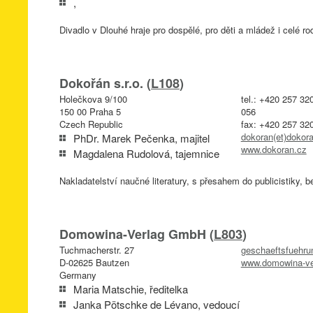
,
Divadlo v Dlouhé hraje pro dospělé, pro děti a mládež i celé ro
Dokořán s.r.o. (
L108
)
Holečkova 9/100
tel.: +420 257 32
150 00 Praha 5
056
Czech Republic
fax: +420 257 32
dokoran(et)dokor
PhDr. Marek Pečenka, majitel
www.dokoran.cz
Magdalena Rudolová, tajemnice
Nakladatelství naučné literatury, s přesahem do publicistiky, be
Domowina-Verlag GmbH (
L803
)
Tuchmacherstr. 27
geschaeftsfuehru
D-02625 Bautzen
www.domowina-ve
Germany
Maria Matschie, ředitelka
Janka Pötschke de Lévano, vedoucí