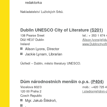
redaktorka
Nakladatelství Lužických Srbů.
Dublin UNESCO City of Literature (
S201
)
138 Pearse Sreet
tel.: + 353 1 674
D02 HE37 Dublin
Alison.lyons(et)du
Ireland
www.Dublincityofli
Alison Lyons, Director
Jackie Lynam, Librarian
Ústředí – Dublin, město literatury UNESCO.
Dům národnostních menšin o.p.s. (
P404
)
Vocelova 602/3
mob.: +420 725 4
120 00 Praha 2
j.stedron(et)dnm-
Czech Republic
Mgr. Jakub Štědroň,
,