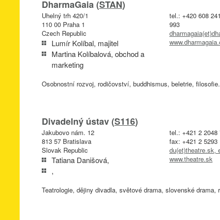
DharmaGaia (
STAN
)
Uhelný trh 420/1
tel.: +420 608 24
110 00 Praha 1
993
Czech Republic
dharmagaia(et)dh
www.dharmagaia.
Lumír Kolíbal, majitel
Martina Kolíbalová, obchod a
marketing
Osobnostní rozvoj, rodičovství, buddhismus, beletrie, filosofie.
Divadelný ústav (
S116
)
Jakubovo nám. 12
tel.: +421 2 2048
813 57 Bratislava
fax: +421 2 5293
Slovak Republic
du(et)theatre.sk, 
www.theatre.sk
Tatiana Danišová,
,
Teatrologie, dějiny divadla, světové drama, slovenské drama, 