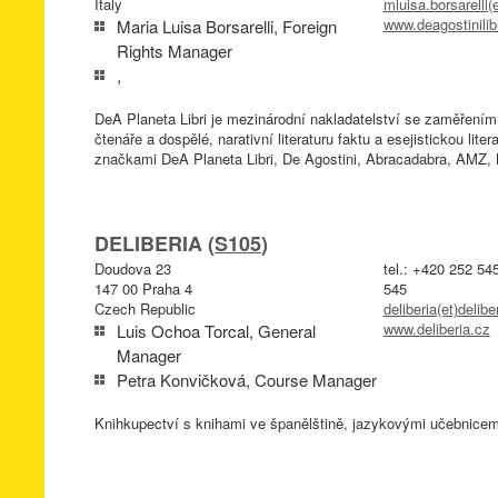
Italy
mluisa.borsarelli(e
www.deagostinilibr
Maria Luisa Borsarelli, Foreign
Rights Manager
,
DeA Planeta Libri je mezinárodní nakladatelství se zaměřením n
čtenáře a dospělé, narativní literaturu faktu a esejistickou lit
značkami DeA Planeta Libri, De Agostini, Abracadabra, AMZ
DELIBERIA (
S105
)
Doudova 23
tel.: +420 252 54
147 00 Praha 4
545
Czech Republic
deliberia(et)delibe
www.deliberia.cz
Luis Ochoa Torcal, General
Manager
Petra Konvičková, Course Manager
Knihkupectví s knihami ve španělštině, jazykovými učebnicem