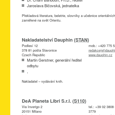
Jaroslava Bičovská, jednatelka
Překladová literatura, beletrie, slovníky a učebnice orientální
zaměřené na svět Orientu.
Nakladatelství Dauphin (
STAN
)
Podlesí 12
mob.: +420 775 5
378 81 pošta Slavonice
redakce(et)dauphi
Czech Republic
www.dauphin.cz
Martin Gerstner, generální ředitel
odbytu
,
Nakladatel – vydávání knih.
DeA Planeta Libri S.r.l. (
S110
)
Via Inverigo 2
tel.: +39 02 3808
20151 Milano
3779