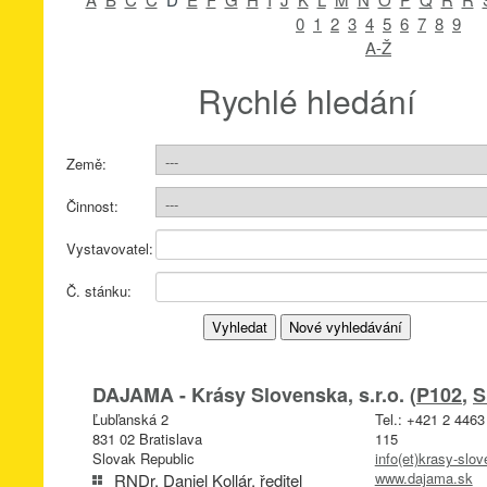
0
1
2
3
4
5
6
7
8
9
A-Ž
Rychlé hledání
Země:
Činnost:
Vystavovatel:
Č. stánku:
DAJAMA - Krásy Slovenska, s.r.o. (
P102
,
S
Ľubľanská 2
Tel.: +421 2 446
831 02 Bratislava
115
Slovak Republic
info(et)krasy-slo
www.dajama.sk
RNDr. Daniel Kollár, ředitel