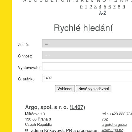
0
1
2
3
4
5
6
7
8
9
A-Ž
Rychlé hledání
Země:
Činnost:
Vystavovatel:
Č. stánku:
Argo, spol. s r. o. (
L407
)
Milíčova 13
tel.: +420 222 78
130 00 Praha 3
762
Czech Republic
argo(et)argo.cz
www.argo.cz
Zdena Křikavová, PR a propagace