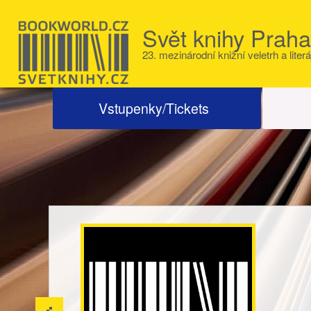
Svět knihy Prah
23. mezinárodní knižní veletrh a literá
Vstupenky/Tickets